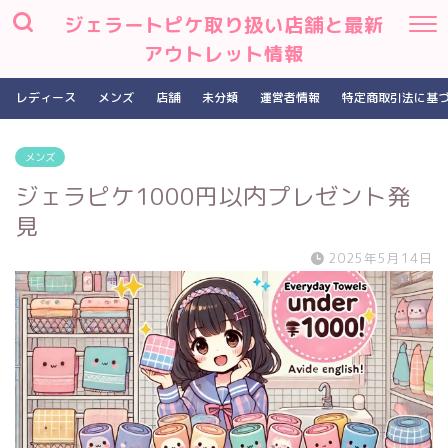
ジェラートピケ取り扱い店舗と最新
アウトレット情報
レディース
メンズ
店舗
未分類
運営者情報
特定商取引法に基
メンズ
ジェラピケ1000円以内プレゼント発
見
2025年5月14日