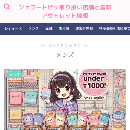
ジェラートピケ取り扱い店舗と最新
アウトレット情報
レディース
メンズ
店舗
未分類
運営者情報
特定商取引法に基
― CATEGORY ―
メンズ
メンズ