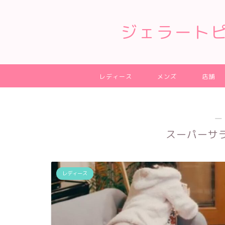
ジェラート
レディース
メンズ
店舗
―
スーパーサ
レディース